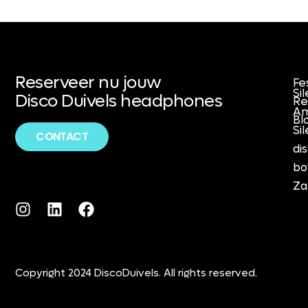
Reserveer nu jouw
Fe
Sil
Disco Duivels headphones
Re
Am
Bl
Si
CONTACT
di
bo
Zak
I
L
F
n
i
a
s
n
c
t
k
e
a
e
b
Copyright 2024 DiscoDuivels. All rights reserved.
De
g
d
o
marketing menukaart
| Build with Blocks
r
i
o