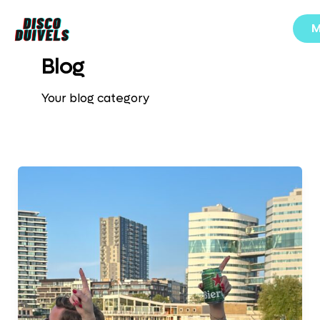
Ga
M
naar
de
S
Blog
inhoud
S
Your blog category
S